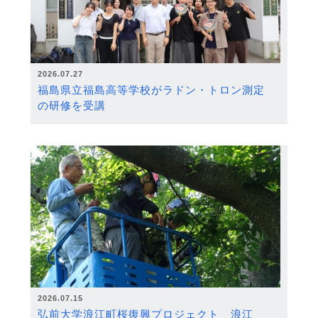
2026.07.27
福島県立福島高等学校がラドン・トロン測定
の研修を受講
2026.07.15
弘前大学浪江町桜復興プロジェクト 浪江