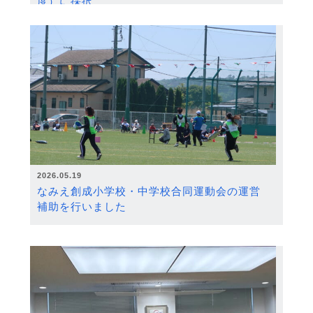
度）に採択
2026.05.19
なみえ創成小学校・中学校合同運動会の運営
補助を行いました