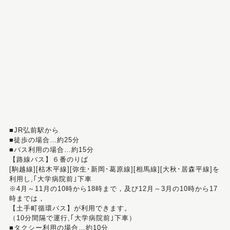
■JR弘前駅から
■徒歩の場合…約25分
■バス利用の場合…約15分
【路線バス】６番のりば
[駒越線][枯木平線][弥生･新岡･葛原線][相馬線][大秋･居森平線]を
利用し,｢大学病院前｣下車
※4月～11月の10時から18時まで，及び12月～3月の10時から17
時までは，
【土手町循環バス】が利用できます。
（10分間隔で運行,｢大学病院前｣下車）
■タクシー利用の場合…約10分