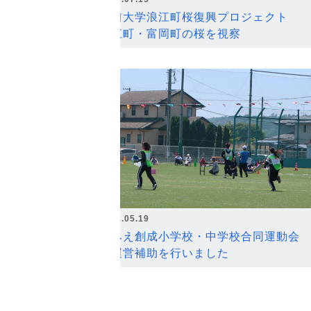
弘前大学浪江町桜復興プロジェクト
浪江町・富岡町の桜を視察
2026.05.19
なみえ創成小学校・中学校合同運動会
の運営補助を行いました