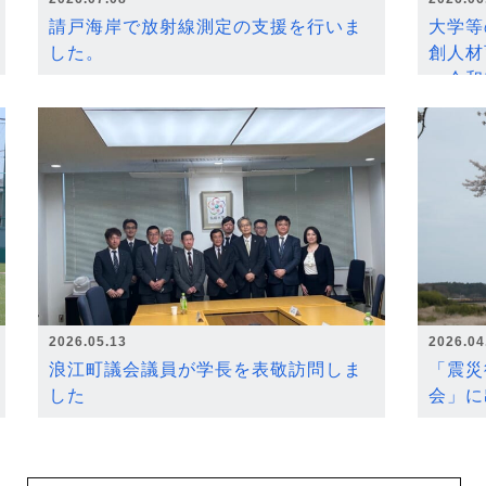
請戸海岸で放射線測定の支援を行いま
大学等
した。
創人材
～令和
2026.05.13
2026.04
浪江町議会議員が学長を表敬訪問しま
「震災
した
会」に