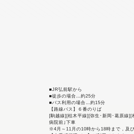
■JR弘前駅から
■徒歩の場合…約25分
■バス利用の場合…約15分
【路線バス】６番のりば
[駒越線][枯木平線][弥生･新岡･葛原線]
病院前｣下車
※4月～11月の10時から18時まで，及