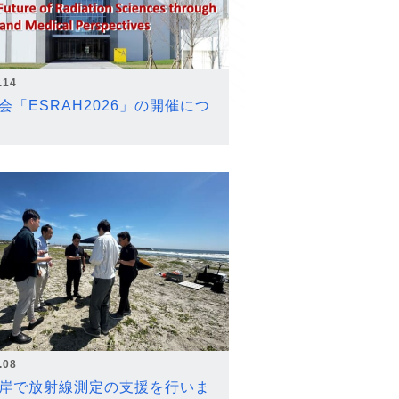
.14
会「ESRAH2026」の開催につ
.08
岸で放射線測定の支援を行いま