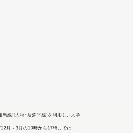
[相馬線][大秋･居森平線]を利用し,｢大学
び12月～3月の10時から17時までは，