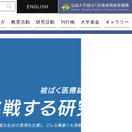
ENGLISH
紹介
教育活動
研究活動
刊行物
大学基金
ギャラリー