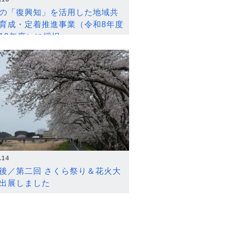
の「復興知」を活用した地域共
育成・定着推進事業（令和8年度
12年度）に採択
.14
後／第二回 さくら祭り＆花火大
出展しました