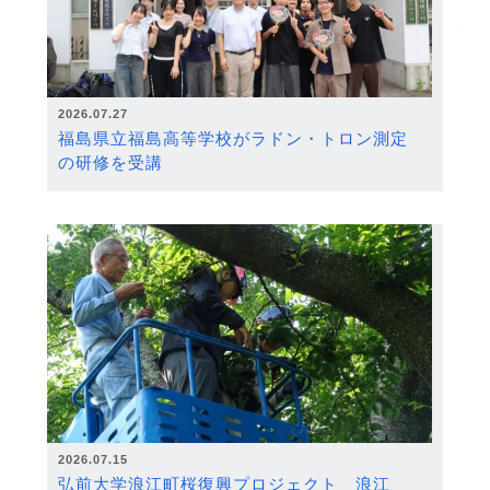
2026.07.27
福島県立福島高等学校がラドン・トロン測定
の研修を受講
2026.07.15
弘前大学浪江町桜復興プロジェクト 浪江