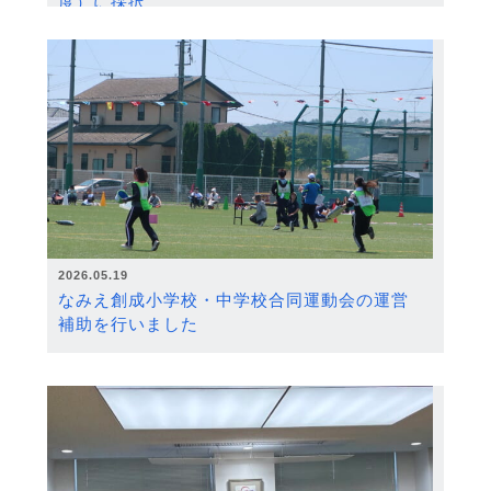
度）に採択
2026.05.19
なみえ創成小学校・中学校合同運動会の運営
補助を行いました