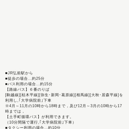
■JR弘前駅から
■徒歩の場合…約25分
■バス利用の場合…約15分
【路線バス】６番のりば
[駒越線][枯木平線][弥生･新岡･葛原線][相馬線][大秋･居森平線]を
利用し,｢大学病院前｣下車
※4月～11月の10時から18時まで，及び12月～3月の10時から17
時までは，
【土手町循環バス】が利用できます。
（10分間隔で運行,｢大学病院前｣下車）
■タクシー利用の場合…約10分