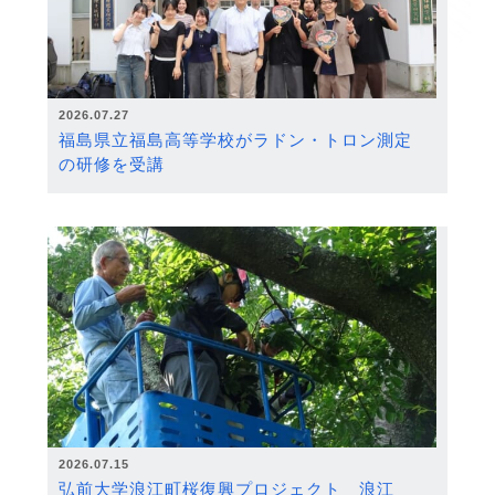
2026.07.27
福島県立福島高等学校がラドン・トロン測定
の研修を受講
2026.07.15
弘前大学浪江町桜復興プロジェクト 浪江