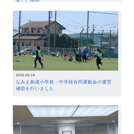
度）に採択
2026.05.19
なみえ創成小学校・中学校合同運動会の運営
補助を行いました