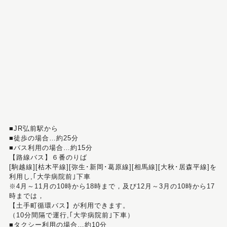
■JR弘前駅から
■徒歩の場合…約25分
■バス利用の場合…約15分
【路線バス】６番のりば
[駒越線][枯木平線][弥生･新岡･葛原線][相馬線][大秋･居森平線]を
利用し,｢大学病院前｣下車
※4月～11月の10時から18時まで，及び12月～3月の10時から17
時までは，
【土手町循環バス】が利用できます。
（10分間隔で運行,｢大学病院前｣下車）
■タクシー利用の場合…約10分