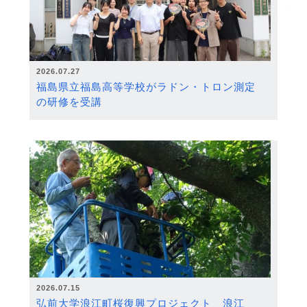
2026.07.27
福島県立福島高等学校がラドン・トロン測定
の研修を受講
2026.07.15
弘前大学浪江町桜復興プロジェクト 浪江