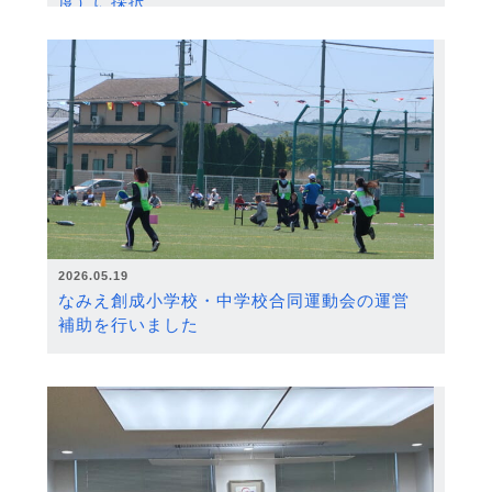
度）に採択
2026.05.19
なみえ創成小学校・中学校合同運動会の運営
補助を行いました