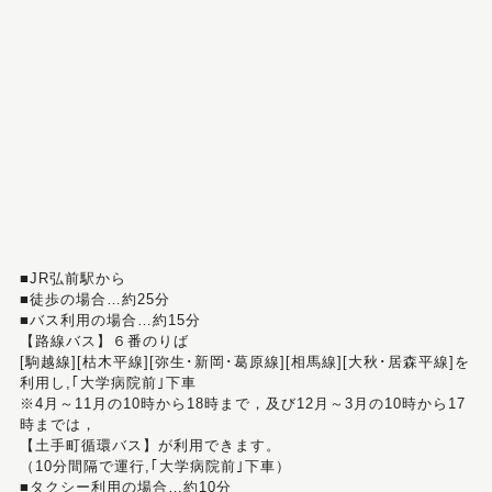
■JR弘前駅から
■徒歩の場合…約25分
■バス利用の場合…約15分
【路線バス】６番のりば
[駒越線][枯木平線][弥生･新岡･葛原線][相馬線][大秋･居森平線]を
利用し,｢大学病院前｣下車
※4月～11月の10時から18時まで，及び12月～3月の10時から17
時までは，
【土手町循環バス】が利用できます。
（10分間隔で運行,｢大学病院前｣下車）
■タクシー利用の場合…約10分