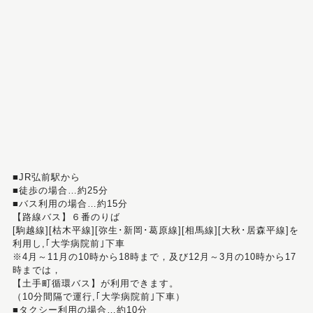
■JR弘前駅から
■徒歩の場合…約25分
■バス利用の場合…約15分
【路線バス】６番のりば
[駒越線][枯木平線][弥生･新岡･葛原線][相馬線][大秋･居森平線]を
利用し,｢大学病院前｣下車
※4月～11月の10時から18時まで，及び12月～3月の10時から17
時までは，
【土手町循環バス】が利用できます。
（10分間隔で運行,｢大学病院前｣下車）
■タクシー利用の場合…約10分