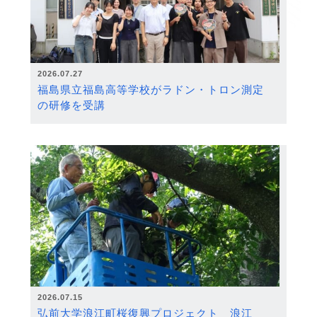
2026.07.27
福島県立福島高等学校がラドン・トロン測定
の研修を受講
2026.07.15
弘前大学浪江町桜復興プロジェクト 浪江