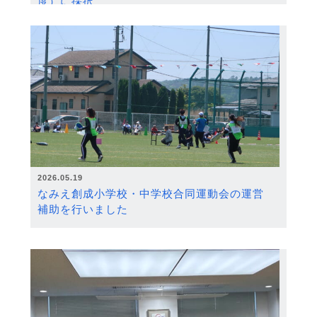
度）に採択
2026.05.19
なみえ創成小学校・中学校合同運動会の運営
補助を行いました