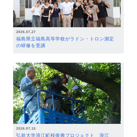
2026.07.27
福島県立福島高等学校がラドン・トロン測定
の研修を受講
2026.07.15
弘前大学浪江町桜復興プロジェクト 浪江