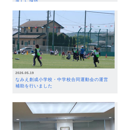
度）に採択
2026.05.19
なみえ創成小学校・中学校合同運動会の運営
補助を行いました