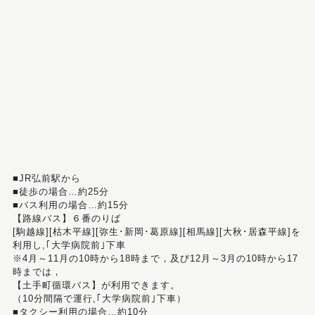
■JR弘前駅から
■徒歩の場合…約25分
■バス利用の場合…約15分
【路線バス】６番のりば
[駒越線][枯木平線][弥生･新岡･葛原線][相馬線][大秋･居森平線]を
利用し,｢大学病院前｣下車
※4月～11月の10時から18時まで，及び12月～3月の10時から17
時までは，
【土手町循環バス】が利用できます。
（10分間隔で運行,｢大学病院前｣下車）
■タクシー利用の場合…約10分