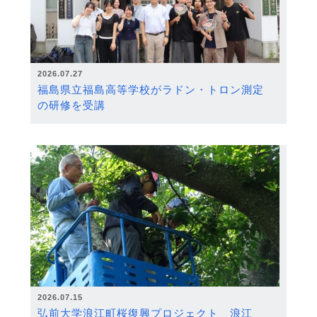
2026.07.27
福島県立福島高等学校がラドン・トロン測定
の研修を受講
2026.07.15
弘前大学浪江町桜復興プロジェクト 浪江