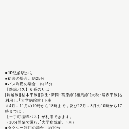
■JR弘前駅から
■徒歩の場合…約25分
■バス利用の場合…約15分
【路線バス】６番のりば
[駒越線][枯木平線][弥生･新岡･葛原線][相馬線][大秋･居森平線]を
利用し,｢大学病院前｣下車
※4月～11月の10時から18時まで，及び12月～3月の10時から17
時までは，
【土手町循環バス】が利用できます。
（10分間隔で運行,｢大学病院前｣下車）
■タクシー利用の場合…約10分