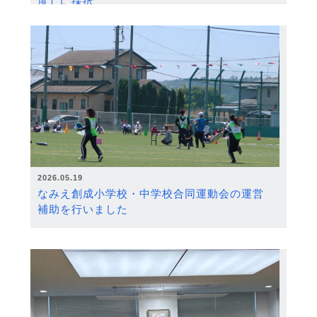
度）に採択
2026.05.19
なみえ創成小学校・中学校合同運動会の運営
補助を行いました