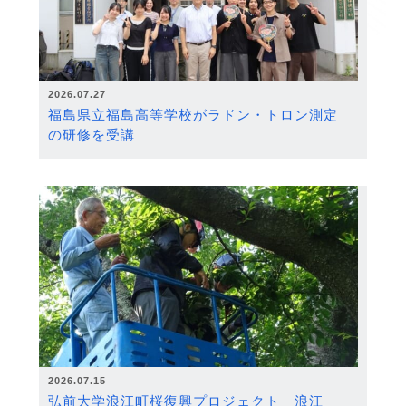
2026.07.27
福島県立福島高等学校がラドン・トロン測定
の研修を受講
2026.07.15
弘前大学浪江町桜復興プロジェクト 浪江