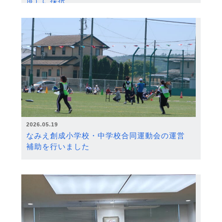
度）に採択
2026.05.19
なみえ創成小学校・中学校合同運動会の運営
補助を行いました