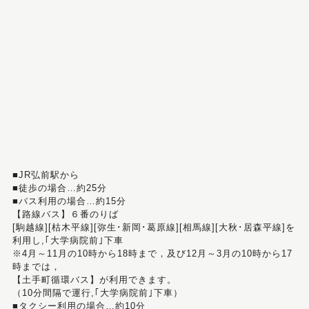
■JR弘前駅から
■徒歩の場合…約25分
■バス利用の場合…約15分
【路線バス】６番のりば
[駒越線][枯木平線][弥生･新岡･葛原線][相馬線][大秋･居森平線]を
利用し,｢大学病院前｣下車
※4月～11月の10時から18時まで，及び12月～3月の10時から17
時までは，
【土手町循環バス】が利用できます。
（10分間隔で運行,｢大学病院前｣下車）
■タクシー利用の場合…約10分