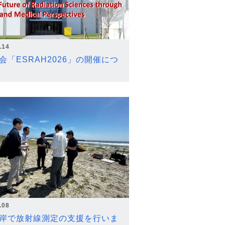
.14
会「ESRAH2026」の開催につ
.08
岸で放射線測定の支援を行いま