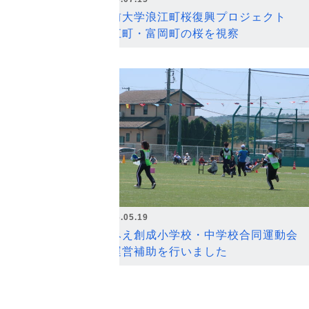
弘前大学浪江町桜復興プロジェクト
浪江町・富岡町の桜を視察
2026.05.19
なみえ創成小学校・中学校合同運動会
の運営補助を行いました