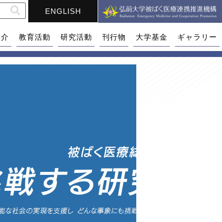
ENGLISH
紹介
教育活動
研究活動
刊行物
大学基金
ギャラリー