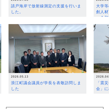
請戸海岸で放射線測定の支援を行いま
大学等
した。
創人材
～令和
2026.05.13
2026.04
浪江町議会議員が学長を表敬訪問しま
「震災
した
会」に