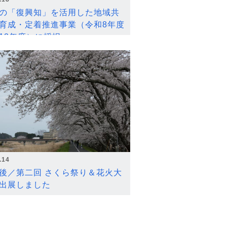
の「復興知」を活用した地域共
育成・定着推進事業（令和8年度
12年度）に採択
.14
後／第二回 さくら祭り＆花火大
出展しました