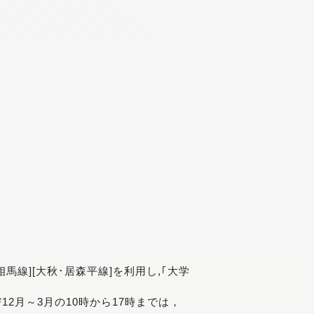
[相馬線][大秋･居森平線]を利用し,｢大学
び12月～3月の10時から17時までは，