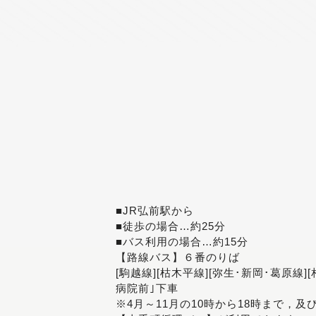
■JR弘前駅から
■徒歩の場合…約25分
■バス利用の場合…約15分
【路線バス】６番のりば
[駒越線][枯木平線][弥生･新岡･葛原線]
病院前｣下車
※4月～11月の10時から18時まで，及