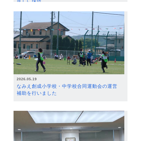
度）に採択
2026.05.19
なみえ創成小学校・中学校合同運動会の運営
補助を行いました