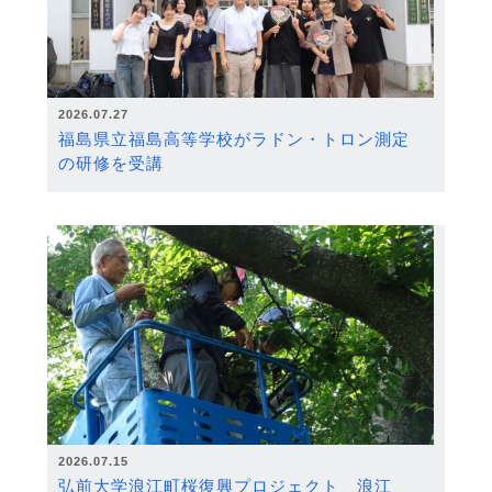
2026.07.27
福島県立福島高等学校がラドン・トロン測定
の研修を受講
2026.07.15
弘前大学浪江町桜復興プロジェクト 浪江