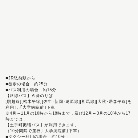
■JR弘前駅から
■徒歩の場合…約25分
■バス利用の場合…約15分
【路線バス】６番のりば
[駒越線][枯木平線][弥生･新岡･葛原線][相馬線][大秋･居森平線]を
利用し,｢大学病院前｣下車
※4月～11月の10時から18時まで，及び12月～3月の10時から17
時までは，
【土手町循環バス】が利用できます。
（10分間隔で運行,｢大学病院前｣下車）
■タクシー利用の場合…約10分