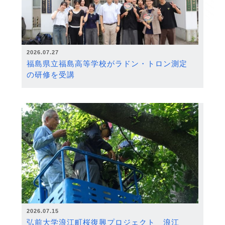
2026.07.27
福島県立福島高等学校がラドン・トロン測定
の研修を受講
2026.07.15
弘前大学浪江町桜復興プロジェクト 浪江