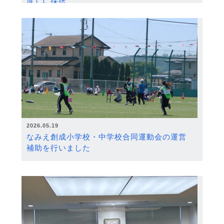
度）に採択
2026.05.19
なみえ創成小学校・中学校合同運動会の運営
補助を行いました