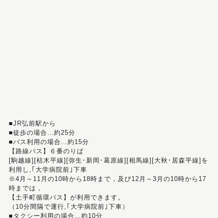
■JR弘前駅から
■徒歩の場合…約25分
■バス利用の場合…約15分
【路線バス】６番のりば
[駒越線][枯木平線][弥生･新岡･葛原線][相馬線][大秋･居森平線]を
利用し,｢大学病院前｣下車
※4月～11月の10時から18時まで，及び12月～3月の10時から17
時までは，
【土手町循環バス】が利用できます。
（10分間隔で運行,｢大学病院前｣下車）
■タクシー利用の場合…約10分