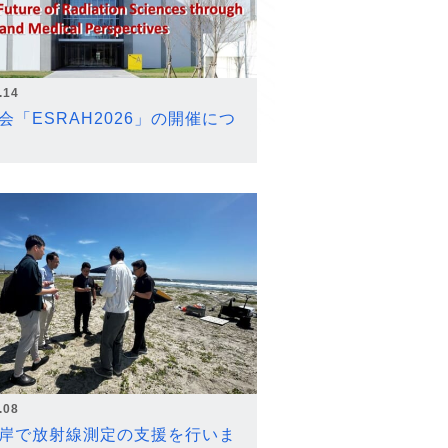
.14
会「ESRAH2026」の開催につ
.08
岸で放射線測定の支援を行いま