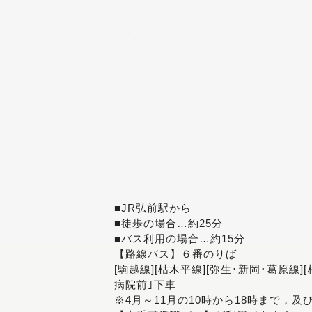
■JR弘前駅から
■徒歩の場合…約25分
■バス利用の場合…約15分
【路線バス】６番のりば
[駒越線][枯木平線][弥生･新岡･葛原線]
病院前｣下車
※4月～11月の10時から18時まで，及