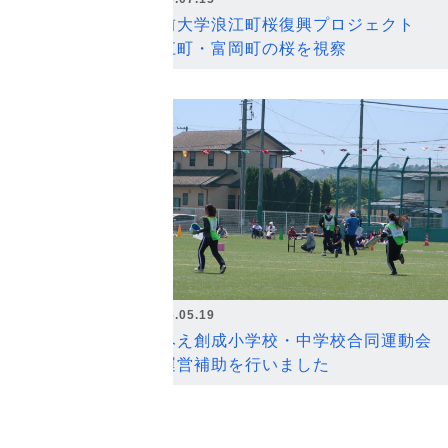
弘前大学浪江町桜復興プロジェクト
浪江町・富岡町の桜を視察
2026.05.19
なみえ創成小学校・中学校合同運動会
の運営補助を行いました