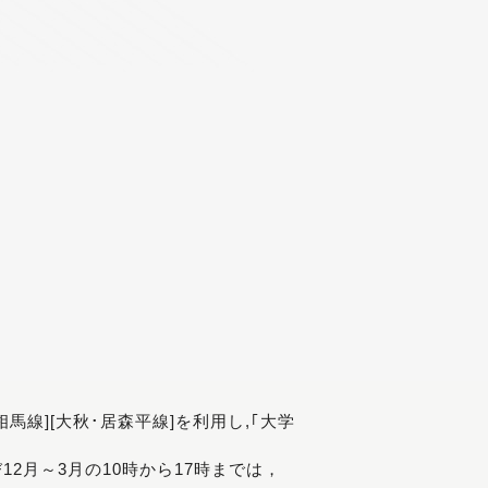
[相馬線][大秋･居森平線]を利用し,｢大学
び12月～3月の10時から17時までは，