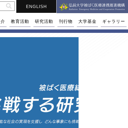
ENGLISH
紹介
教育活動
研究活動
刊行物
大学基金
ギャラリー