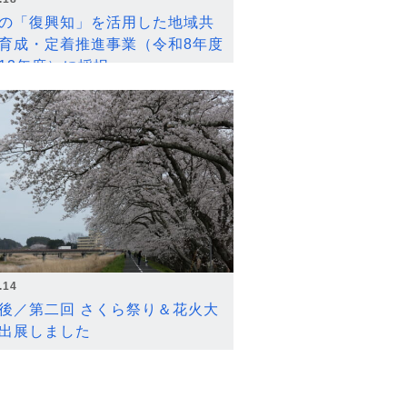
の「復興知」を活用した地域共
育成・定着推進事業（令和8年度
12年度）に採択
.14
後／第二回 さくら祭り＆花火大
出展しました