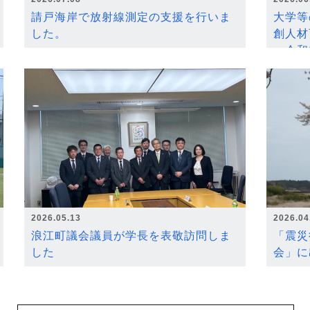
請戸海岸で放射線測定の支援を行いま
大学等
した。
創人材
～令和
2026.05.13
2026.04
浪江町議会議員が学長を表敬訪問しま
「震災
した
会」に