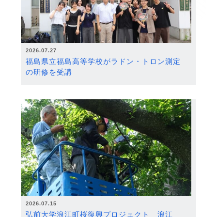
2026.07.27
福島県立福島高等学校がラドン・トロン測定
の研修を受講
2026.07.15
弘前大学浪江町桜復興プロジェクト 浪江