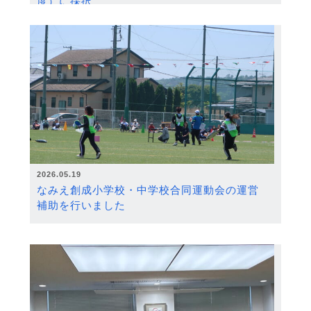
度）に採択
2026.05.19
なみえ創成小学校・中学校合同運動会の運営
補助を行いました