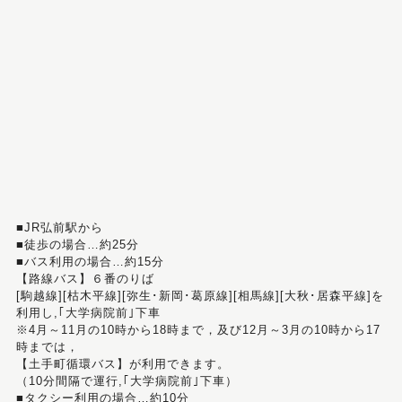
■JR弘前駅から
■徒歩の場合…約25分
■バス利用の場合…約15分
【路線バス】６番のりば
[駒越線][枯木平線][弥生･新岡･葛原線][相馬線][大秋･居森平線]を
利用し,｢大学病院前｣下車
※4月～11月の10時から18時まで，及び12月～3月の10時から17
時までは，
【土手町循環バス】が利用できます。
（10分間隔で運行,｢大学病院前｣下車）
■タクシー利用の場合…約10分