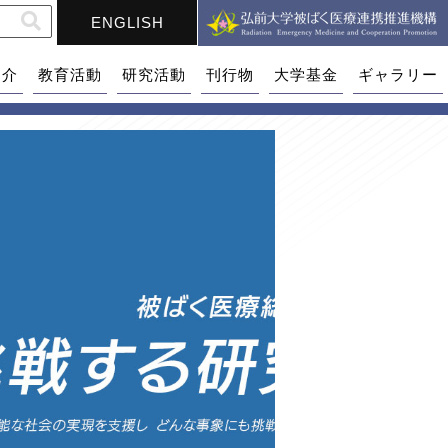
ENGLISH
紹介
教育活動
研究活動
刊行物
大学基金
ギャラリー