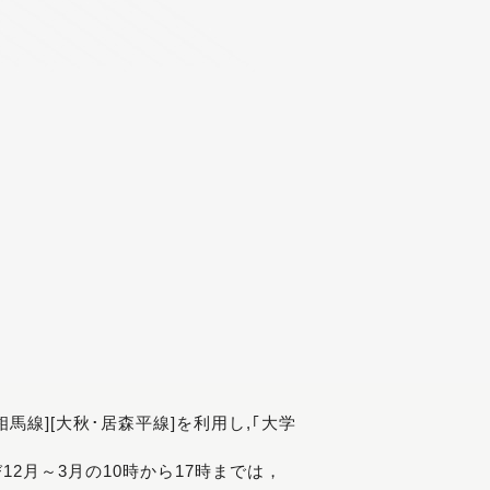
[相馬線][大秋･居森平線]を利用し,｢大学
び12月～3月の10時から17時までは，