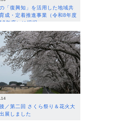
の「復興知」を活用した地域共
育成・定着推進事業（令和8年度
12年度）に採択
.14
後／第二回 さくら祭り＆花火大
出展しました