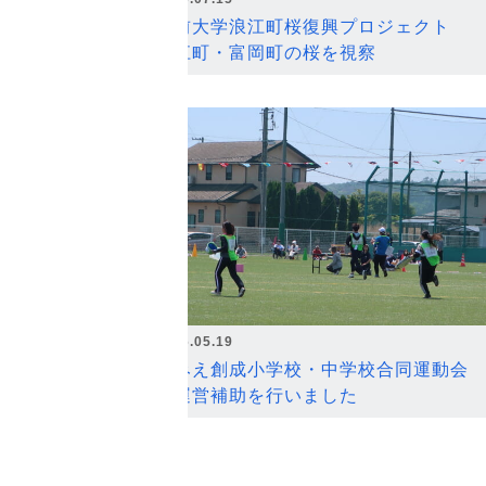
弘前大学浪江町桜復興プロジェクト
浪江町・富岡町の桜を視察
2026.05.19
なみえ創成小学校・中学校合同運動会
の運営補助を行いました