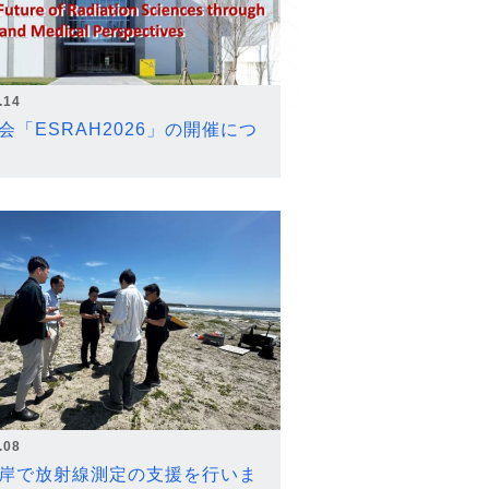
.14
会「ESRAH2026」の開催につ
.08
岸で放射線測定の支援を行いま