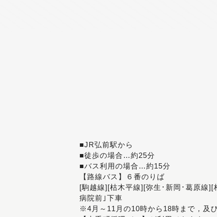
■JR弘前駅から
■徒歩の場合…約25分
■バス利用の場合…約15分
【路線バス】６番のりば
[駒越線][枯木平線][弥生･新岡･葛原線]
病院前｣下車
※4月～11月の10時から18時まで，及