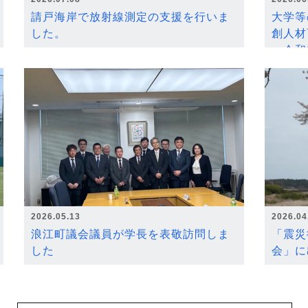
請戸海岸で放射線測定の支援を行いま
大学等
した。
創人材
～令和
2026.05.13
2026.04
浪江町議会議員が学長を表敬訪問しま
「震災
した
会」に