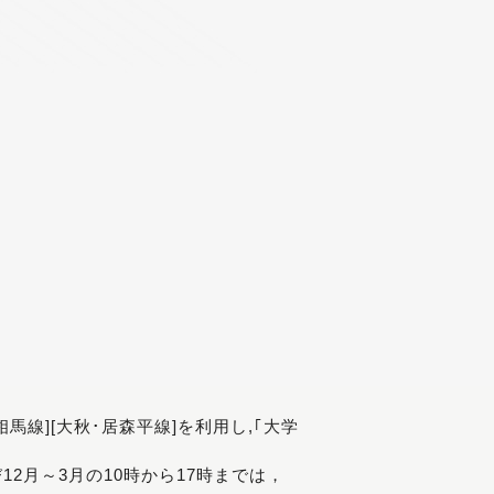
[相馬線][大秋･居森平線]を利用し,｢大学
び12月～3月の10時から17時までは，