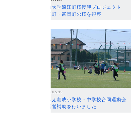
弘前大学浪江町桜復興プロジェクト
浪江町・富岡町の桜を視察
2026.05.19
なみえ創成小学校・中学校合同運動会
の運営補助を行いました