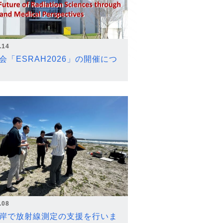
.14
会「ESRAH2026」の開催につ
.08
岸で放射線測定の支援を行いま