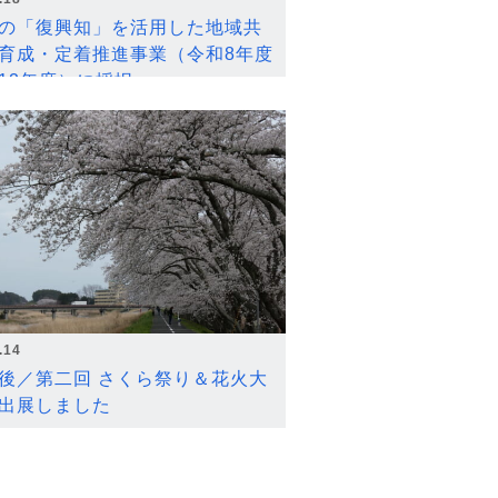
の「復興知」を活用した地域共
育成・定着推進事業（令和8年度
12年度）に採択
.14
後／第二回 さくら祭り＆花火大
出展しました