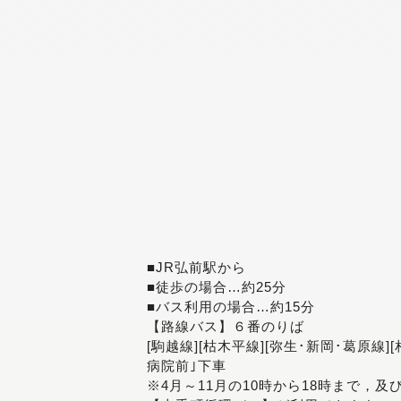
■JR弘前駅から
■徒歩の場合…約25分
■バス利用の場合…約15分
【路線バス】６番のりば
[駒越線][枯木平線][弥生･新岡･葛原線]
病院前｣下車
※4月～11月の10時から18時まで，及