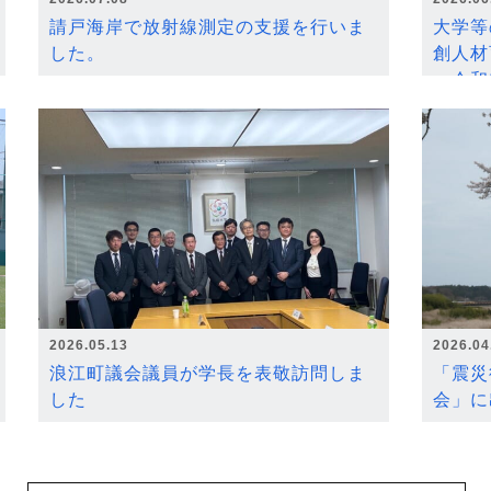
請戸海岸で放射線測定の支援を行いま
大学等
した。
創人材
～令和
2026.05.13
2026.04
浪江町議会議員が学長を表敬訪問しま
「震災
した
会」に