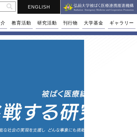
ENGLISH
紹介
教育活動
研究活動
刊行物
大学基金
ギャラリー