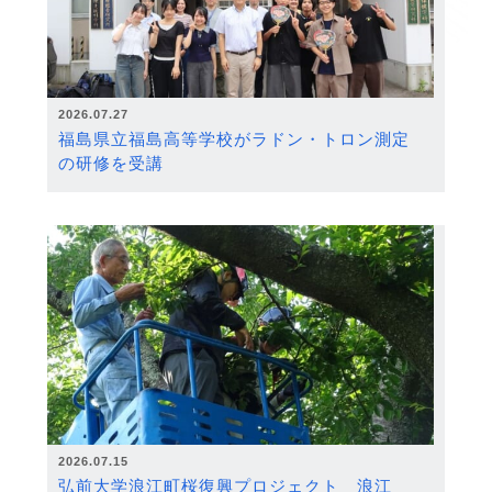
2026.07.27
福島県立福島高等学校がラドン・トロン測定
の研修を受講
2026.07.15
弘前大学浪江町桜復興プロジェクト 浪江