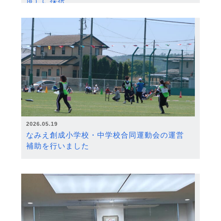
度）に採択
2026.05.19
なみえ創成小学校・中学校合同運動会の運営
補助を行いました