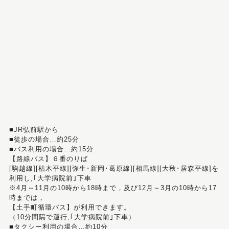
■JR弘前駅から
■徒歩の場合…約25分
■バス利用の場合…約15分
【路線バス】６番のりば
[駒越線][枯木平線][弥生･新岡･葛原線][相馬線][大秋･居森平線]を
利用し,｢大学病院前｣下車
※4月～11月の10時から18時まで，及び12月～3月の10時から17
時までは，
【土手町循環バス】が利用できます。
（10分間隔で運行,｢大学病院前｣下車）
■タクシー利用の場合…約10分