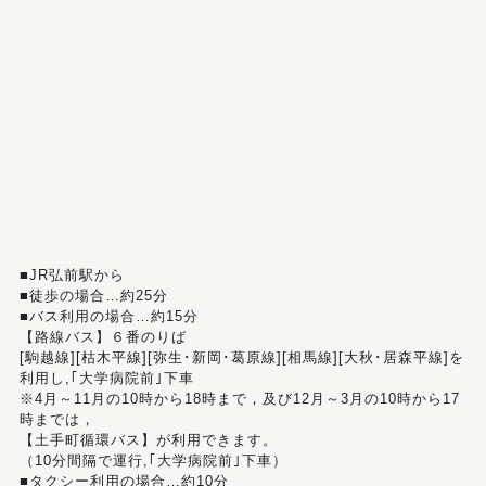
■JR弘前駅から
■徒歩の場合…約25分
■バス利用の場合…約15分
【路線バス】６番のりば
[駒越線][枯木平線][弥生･新岡･葛原線][相馬線][大秋･居森平線]を
利用し,｢大学病院前｣下車
※4月～11月の10時から18時まで，及び12月～3月の10時から17
時までは，
【土手町循環バス】が利用できます。
（10分間隔で運行,｢大学病院前｣下車）
■タクシー利用の場合…約10分