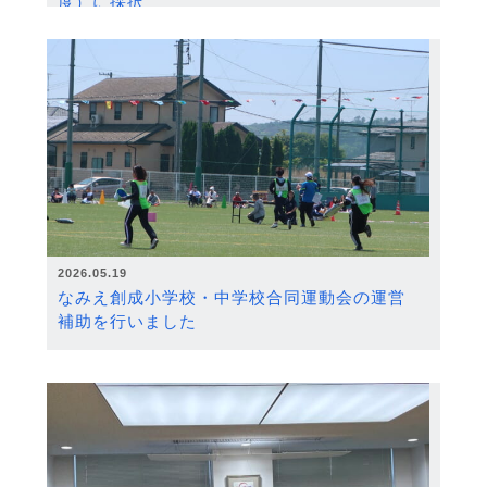
度）に採択
2026.05.19
なみえ創成小学校・中学校合同運動会の運営
補助を行いました