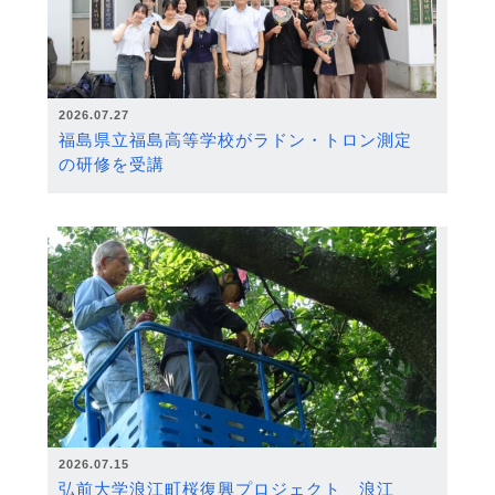
2026.07.27
福島県立福島高等学校がラドン・トロン測定
の研修を受講
2026.07.15
弘前大学浪江町桜復興プロジェクト 浪江