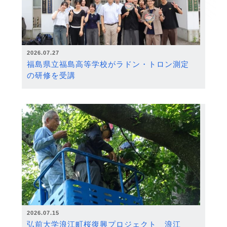
2026.07.27
福島県立福島高等学校がラドン・トロン測定
の研修を受講
2026.07.15
弘前大学浪江町桜復興プロジェクト 浪江