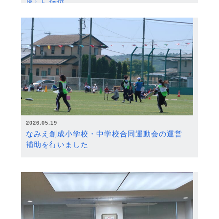
度）に採択
2026.05.19
なみえ創成小学校・中学校合同運動会の運営
補助を行いました