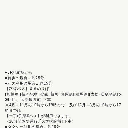
■JR弘前駅から
■徒歩の場合…約25分
■バス利用の場合…約15分
【路線バス】６番のりば
[駒越線][枯木平線][弥生･新岡･葛原線][相馬線][大秋･居森平線]を
利用し,｢大学病院前｣下車
※4月～11月の10時から18時まで，及び12月～3月の10時から17
時までは，
【土手町循環バス】が利用できます。
（10分間隔で運行,｢大学病院前｣下車）
■タクシー利用の場合…約10分