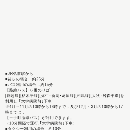
■JR弘前駅から
■徒歩の場合…約25分
■バス利用の場合…約15分
【路線バス】６番のりば
[駒越線][枯木平線][弥生･新岡･葛原線][相馬線][大秋･居森平線]を
利用し,｢大学病院前｣下車
※4月～11月の10時から18時まで，及び12月～3月の10時から17
時までは，
【土手町循環バス】が利用できます。
（10分間隔で運行,｢大学病院前｣下車）
■タクシー利用の場合…約10分