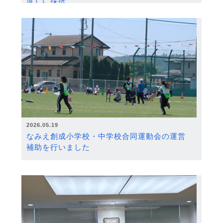
度）に採択
2026.05.19
なみえ創成小学校・中学校合同運動会の運営
補助を行いました