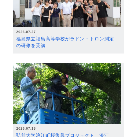
2026.07.27
福島県立福島高等学校がラドン・トロン測定
の研修を受講
2026.07.15
弘前大学浪江町桜復興プロジェクト 浪江