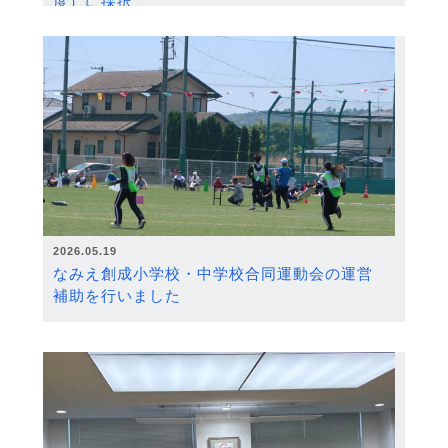
度）に採択
2026.05.19
なみえ創成小学校・中学校合同運動会の運営
補助を行いました