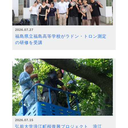
2026.07.27
福島県立福島高等学校がラドン・トロン測定
の研修を受講
2026.07.15
弘前大学浪江町桜復興プロジェクト 浪江