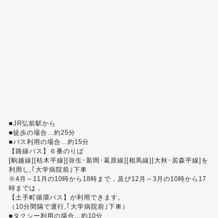
■JR弘前駅から
■徒歩の場合…約25分
■バス利用の場合…約15分
【路線バス】６番のりば
[駒越線][枯木平線][弥生･新岡･葛原線][相馬線][大秋･居森平線]を
利用し,｢大学病院前｣下車
※4月～11月の10時から18時まで，及び12月～3月の10時から17
時までは，
【土手町循環バス】が利用できます。
（10分間隔で運行,｢大学病院前｣下車）
■タクシー利用の場合…約10分