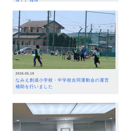
度）に採択
2026.05.19
なみえ創成小学校・中学校合同運動会の運営
補助を行いました