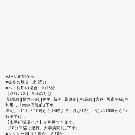
■JR弘前駅から
■徒歩の場合…約25分
■バス利用の場合…約15分
【路線バス】６番のりば
[駒越線][枯木平線][弥生･新岡･葛原線][相馬線][大秋･居森平線]を
利用し,｢大学病院前｣下車
※4月～11月の10時から18時まで，及び12月～3月の10時から17
時までは，
【土手町循環バス】が利用できます。
（10分間隔で運行,｢大学病院前｣下車）
■タクシー利用の場合…約10分