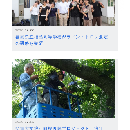
2026.07.27
福島県立福島高等学校がラドン・トロン測定
の研修を受講
2026.07.15
弘前大学浪江町桜復興プロジェクト 浪江