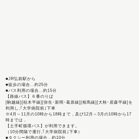
■JR弘前駅から
■徒歩の場合…約25分
■バス利用の場合…約15分
【路線バス】６番のりば
[駒越線][枯木平線][弥生･新岡･葛原線][相馬線][大秋･居森平線]を
利用し,｢大学病院前｣下車
※4月～11月の10時から18時まで，及び12月～3月の10時から17
時までは，
【土手町循環バス】が利用できます。
（10分間隔で運行,｢大学病院前｣下車）
■タクシー利用の場合…約10分