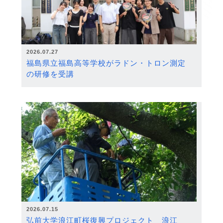
2026.07.27
福島県立福島高等学校がラドン・トロン測定
の研修を受講
2026.07.15
弘前大学浪江町桜復興プロジェクト 浪江