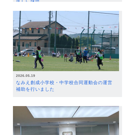
度）に採択
2026.05.19
なみえ創成小学校・中学校合同運動会の運営
補助を行いました