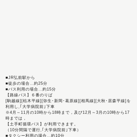
■JR弘前駅から
■徒歩の場合…約25分
■バス利用の場合…約15分
【路線バス】６番のりば
[駒越線][枯木平線][弥生･新岡･葛原線][相馬線][大秋･居森平線]を
利用し,｢大学病院前｣下車
※4月～11月の10時から18時まで，及び12月～3月の10時から17
時までは，
【土手町循環バス】が利用できます。
（10分間隔で運行,｢大学病院前｣下車）
■タクシー利用の場合…約10分