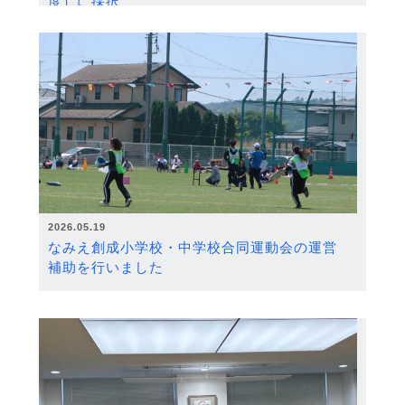
度）に採択
2026.05.19
なみえ創成小学校・中学校合同運動会の運営
補助を行いました