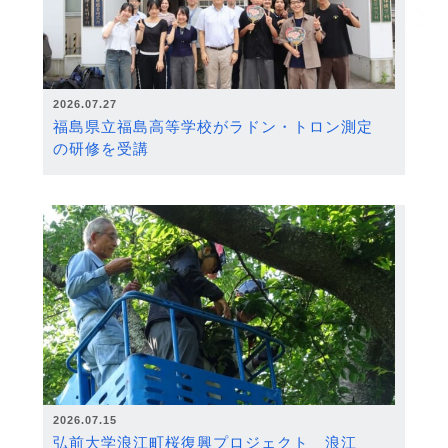
2026.07.27
福島県立福島高等学校がラドン・トロン測定
の研修を受講
2026.07.15
弘前大学浪江町桜復興プロジェクト 浪江