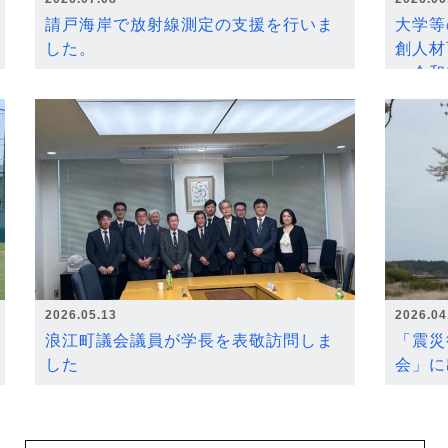
請戸海岸で放射線測定の支援を行いま
大学等
した。
創人材
～令和
2026.05.13
2026.04
浪江町議会議員が学長を表敬訪問しま
「震災
した
会」に