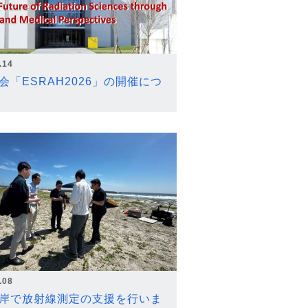
.14
会「ESRAH2026」の開催につ
.08
岸で放射線測定の支援を行いま