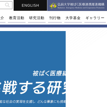
ENGLISH
紹介
教育活動
研究活動
刊行物
大学基金
ギャラリー