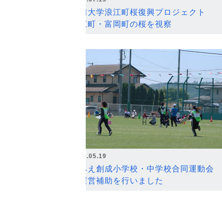
弘前大学浪江町桜復興プロジェクト
浪江町・富岡町の桜を視察
2026.05.19
なみえ創成小学校・中学校合同運動会
の運営補助を行いました