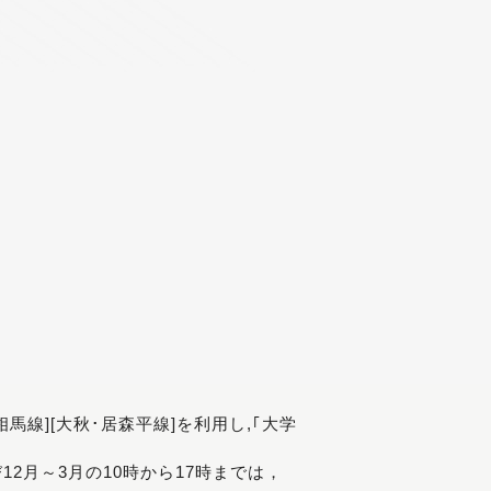
[相馬線][大秋･居森平線]を利用し,｢大学
び12月～3月の10時から17時までは，