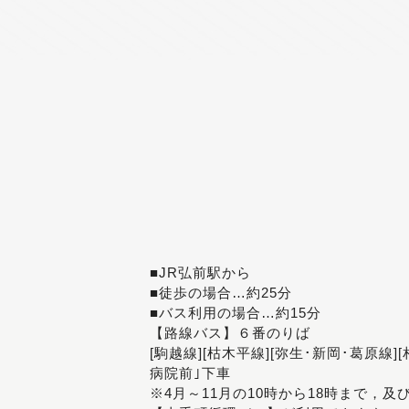
■JR弘前駅から
■徒歩の場合…約25分
■バス利用の場合…約15分
【路線バス】６番のりば
[駒越線][枯木平線][弥生･新岡･葛原線]
病院前｣下車
※4月～11月の10時から18時まで，及