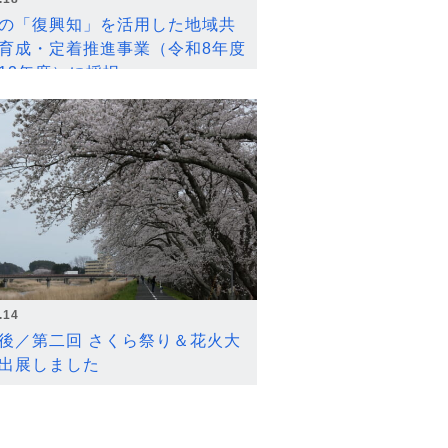
の「復興知」を活用した地域共
育成・定着推進事業（令和8年度
12年度）に採択
.14
後／第二回 さくら祭り＆花火大
出展しました