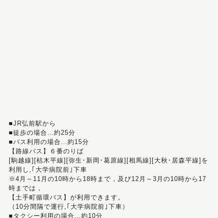
■JR弘前駅から
■徒歩の場合…約25分
■バス利用の場合…約15分
【路線バス】６番のりば
[駒越線][枯木平線][弥生･新岡･葛原線][相馬線][大秋･居森平線]を
利用し,｢大学病院前｣下車
※4月～11月の10時から18時まで，及び12月～3月の10時から17
時までは，
【土手町循環バス】が利用できます。
（10分間隔で運行,｢大学病院前｣下車）
■タクシー利用の場合…約10分