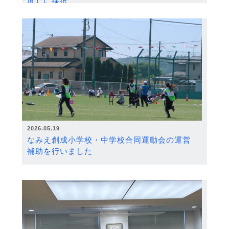
度）に採択
2026.05.19
なみえ創成小学校・中学校合同運動会の運営
補助を行いました