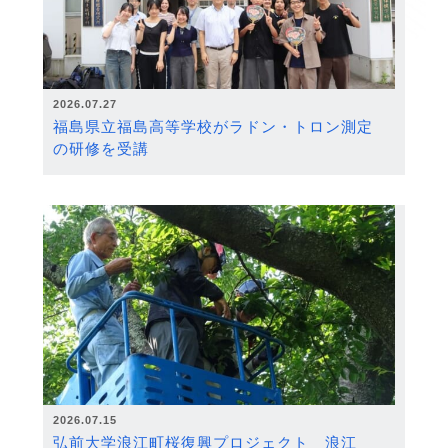
2026.07.27
福島県立福島高等学校がラドン・トロン測定
の研修を受講
2026.07.15
弘前大学浪江町桜復興プロジェクト 浪江