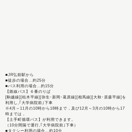
■JR弘前駅から
■徒歩の場合…約25分
■バス利用の場合…約15分
【路線バス】６番のりば
[駒越線][枯木平線][弥生･新岡･葛原線][相馬線][大秋･居森平線]を
利用し,｢大学病院前｣下車
※4月～11月の10時から18時まで，及び12月～3月の10時から17
時までは，
【土手町循環バス】が利用できます。
（10分間隔で運行,｢大学病院前｣下車）
■タクシー利用の場合…約10分