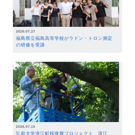
2026.07.27
福島県立福島高等学校がラドン・トロン測定
の研修を受講
2026.07.15
弘前大学浪江町桜復興プロジェクト 浪江