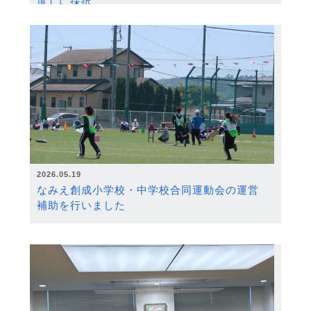
度）に採択
2026.05.19
なみえ創成小学校・中学校合同運動会の運営
補助を行いました