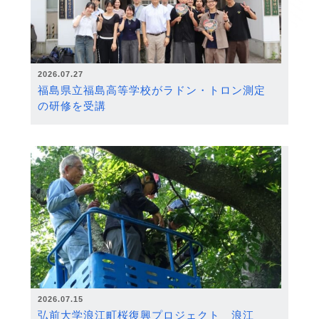
2026.07.27
福島県立福島高等学校がラドン・トロン測定
の研修を受講
2026.07.15
弘前大学浪江町桜復興プロジェクト 浪江