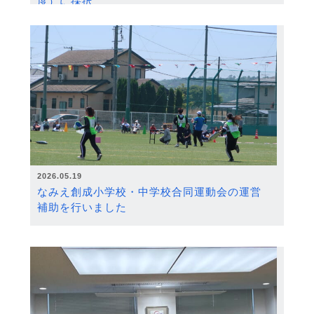
度）に採択
2026.05.19
なみえ創成小学校・中学校合同運動会の運営
補助を行いました