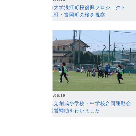
弘前大学浪江町桜復興プロジェクト
浪江町・富岡町の桜を視察
2026.05.19
なみえ創成小学校・中学校合同運動会
の運営補助を行いました