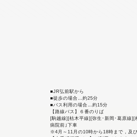
■JR弘前駅から
■徒歩の場合…約25分
■バス利用の場合…約15分
【路線バス】６番のりば
[駒越線][枯木平線][弥生･新岡･葛原線]
病院前｣下車
※4月～11月の10時から18時まで，及