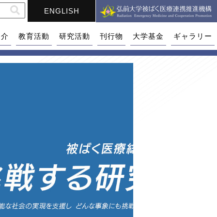
ENGLISH
紹介
教育活動
研究活動
刊行物
大学基金
ギャラリー