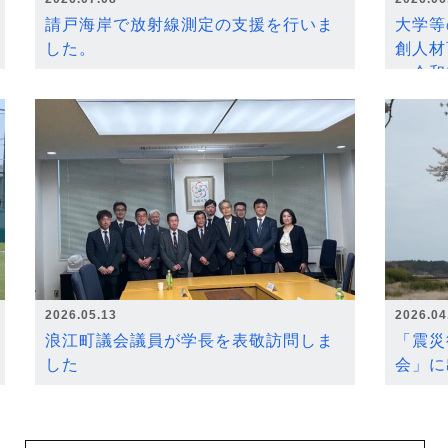
請戸海岸で放射線測定の支援を行いま
大学等
した。
創人材
～令和
2026.05.13
2026.04
浪江町議会議員が学長を表敬訪問しま
「震災
した
会」に