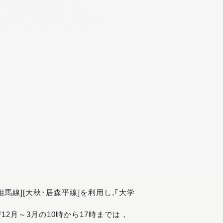
[相馬線][大秋･居森平線]を利用し,｢大学
び12月～3月の10時から17時までは，