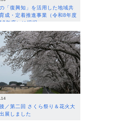
の「復興知」を活用した地域共
育成・定着推進事業（令和8年度
12年度）に採択
.14
後／第二回 さくら祭り＆花火大
出展しました