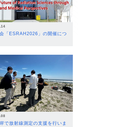
.14
会「ESRAH2026」の開催につ
.08
岸で放射線測定の支援を行いま