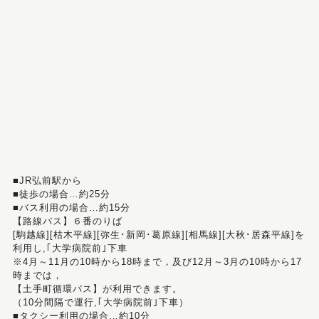
■JR弘前駅から
■徒歩の場合…約25分
■バス利用の場合…約15分
【路線バス】６番のりば
[駒越線][枯木平線][弥生･新岡･葛原線][相馬線][大秋･居森平線]を
利用し,｢大学病院前｣下車
※4月～11月の10時から18時まで，及び12月～3月の10時から17
時までは，
【土手町循環バス】が利用できます。
（10分間隔で運行,｢大学病院前｣下車）
■タクシー利用の場合…約10分