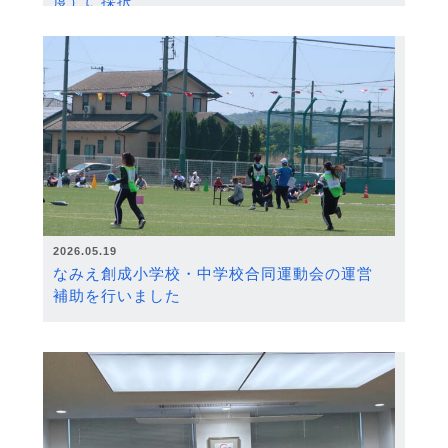
度）に採択
2026.05.19
なみえ創成小学校・中学校合同運動会の運営
補助を行いました