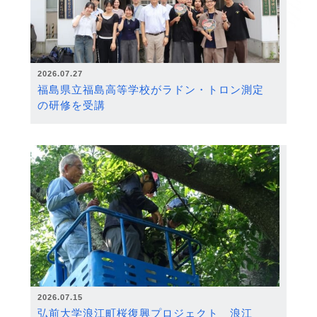
2026.07.27
福島県立福島高等学校がラドン・トロン測定
の研修を受講
2026.07.15
弘前大学浪江町桜復興プロジェクト 浪江