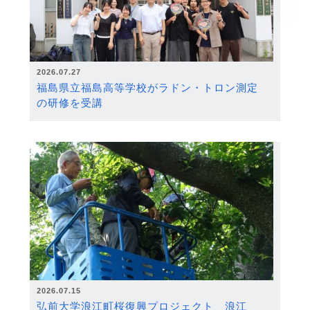
2026.07.27
福島県立福島高等学校がラドン・トロン測定
の研修を受講
2026.07.15
弘前大学浪江町桜復興プロジェクト 浪江