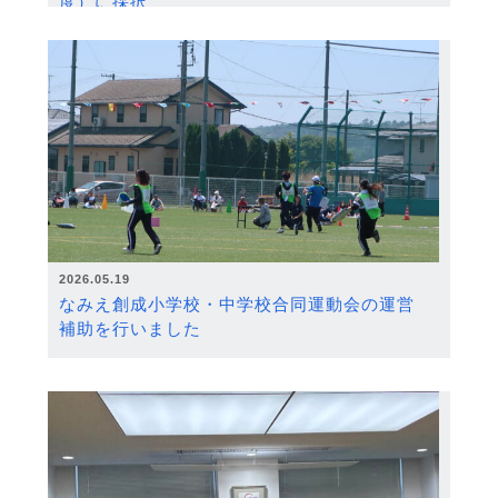
度）に採択
2026.05.19
なみえ創成小学校・中学校合同運動会の運営
補助を行いました