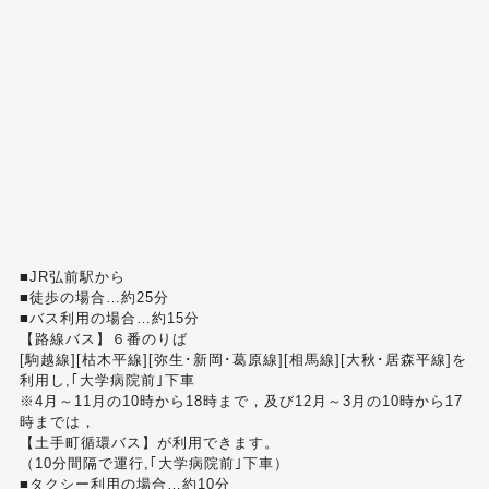
■JR弘前駅から
■徒歩の場合…約25分
■バス利用の場合…約15分
【路線バス】６番のりば
[駒越線][枯木平線][弥生･新岡･葛原線][相馬線][大秋･居森平線]を
利用し,｢大学病院前｣下車
※4月～11月の10時から18時まで，及び12月～3月の10時から17
時までは，
【土手町循環バス】が利用できます。
（10分間隔で運行,｢大学病院前｣下車）
■タクシー利用の場合…約10分