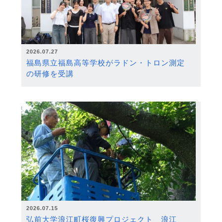
2026.07.27
福島県立福島高等学校がラドン・トロン測定
の研修を受講
2026.07.15
弘前大学浪江町桜復興プロジェクト 浪江