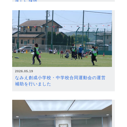
度）に採択
2026.05.19
なみえ創成小学校・中学校合同運動会の運営
補助を行いました