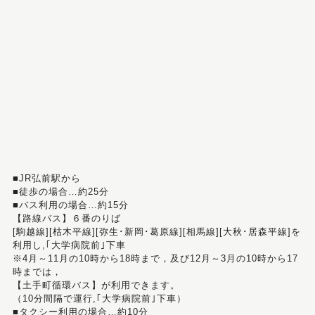
■JR弘前駅から
■徒歩の場合…約25分
■バス利用の場合…約15分
【路線バス】６番のりば
[駒越線][枯木平線][弥生･新岡･葛原線][相馬線][大秋･居森平線]を
利用し,｢大学病院前｣下車
※4月～11月の10時から18時まで，及び12月～3月の10時から17
時までは，
【土手町循環バス】が利用できます。
（10分間隔で運行,｢大学病院前｣下車）
■タクシー利用の場合…約10分