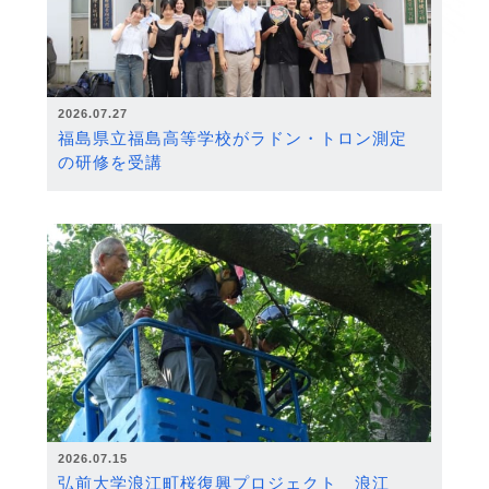
2026.07.27
福島県立福島高等学校がラドン・トロン測定
の研修を受講
2026.07.15
弘前大学浪江町桜復興プロジェクト 浪江