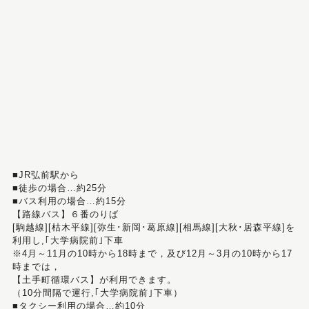
■JR弘前駅から
■徒歩の場合…約25分
■バス利用の場合…約15分
【路線バス】６番のりば
[駒越線][枯木平線][弥生･新岡･葛原線][相馬線][大秋･居森平線]を
利用し,｢大学病院前｣下車
※4月～11月の10時から18時まで，及び12月～3月の10時から17
時までは，
【土手町循環バス】が利用できます。
（10分間隔で運行,｢大学病院前｣下車）
■タクシー利用の場合…約10分