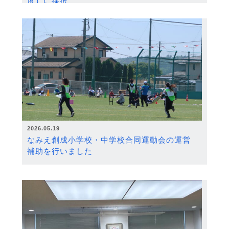
度）に採択
2026.05.19
なみえ創成小学校・中学校合同運動会の運営
補助を行いました