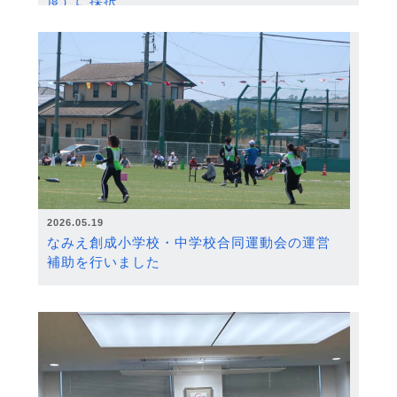
度）に採択
2026.05.19
なみえ創成小学校・中学校合同運動会の運営
補助を行いました