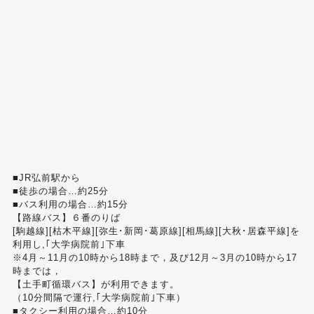
■JR弘前駅から
■徒歩の場合…約25分
■バス利用の場合…約15分
【路線バス】６番のりば
[駒越線][枯木平線][弥生･新岡･葛原線][相馬線][大秋･居森平線]を
利用し,｢大学病院前｣下車
※4月～11月の10時から18時まで，及び12月～3月の10時から17
時までは，
【土手町循環バス】が利用できます。
（10分間隔で運行,｢大学病院前｣下車）
■タクシー利用の場合…約10分