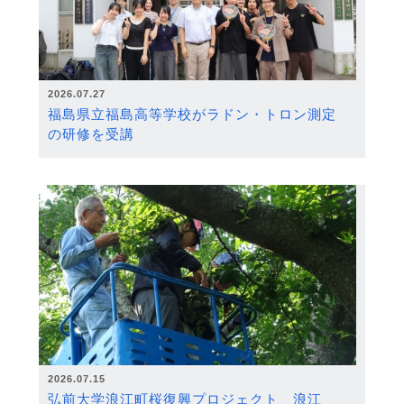
2026.07.27
福島県立福島高等学校がラドン・トロン測定
の研修を受講
2026.07.15
弘前大学浪江町桜復興プロジェクト 浪江