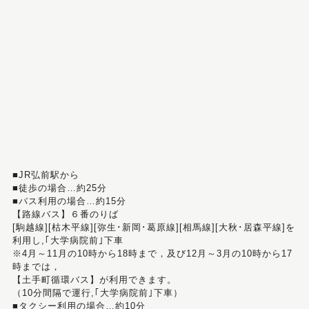
■JR弘前駅から
■徒歩の場合…約25分
■バス利用の場合…約15分
【路線バス】６番のりば
[駒越線][枯木平線][弥生･新岡･葛原線][相馬線][大秋･居森平線]を
利用し,｢大学病院前｣下車
※4月～11月の10時から18時まで，及び12月～3月の10時から17
時までは，
【土手町循環バス】が利用できます。
（10分間隔で運行,｢大学病院前｣下車）
■タクシー利用の場合…約10分