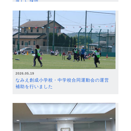
度）に採択
2026.05.19
なみえ創成小学校・中学校合同運動会の運営
補助を行いました