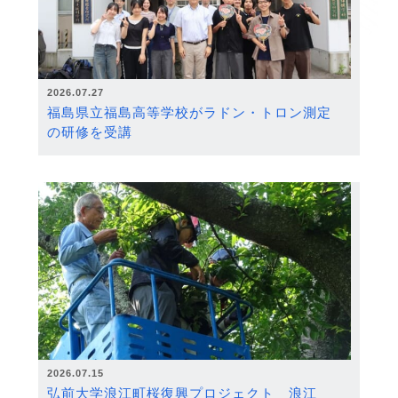
2026.07.27
福島県立福島高等学校がラドン・トロン測定
の研修を受講
2026.07.15
弘前大学浪江町桜復興プロジェクト 浪江