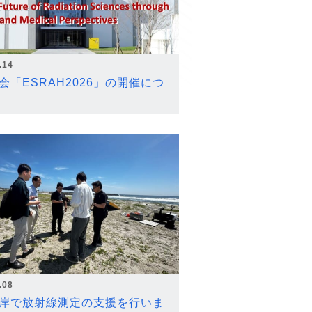
.14
会「ESRAH2026」の開催につ
.08
岸で放射線測定の支援を行いま