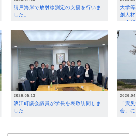
請戸海岸で放射線測定の支援を行いま
大学等
した。
創人材
～令和
2026.05.13
2026.04
浪江町議会議員が学長を表敬訪問しま
「震災
した
会」に