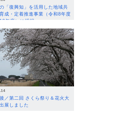
の「復興知」を活用した地域共
育成・定着推進事業（令和8年度
12年度）に採択
.14
後／第二回 さくら祭り＆花火大
出展しました