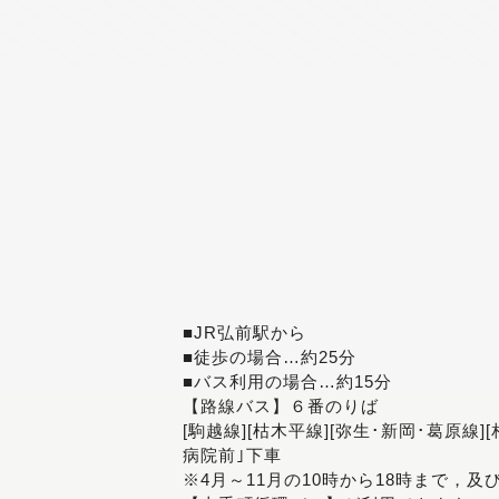
■JR弘前駅から
■徒歩の場合…約25分
■バス利用の場合…約15分
【路線バス】６番のりば
[駒越線][枯木平線][弥生･新岡･葛原線]
病院前｣下車
※4月～11月の10時から18時まで，及