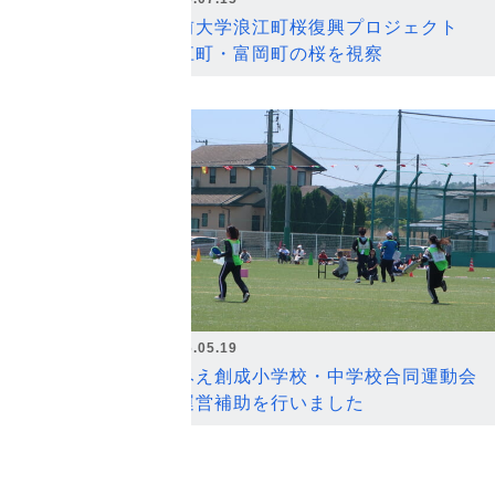
弘前大学浪江町桜復興プロジェクト
浪江町・富岡町の桜を視察
2026.05.19
なみえ創成小学校・中学校合同運動会
の運営補助を行いました