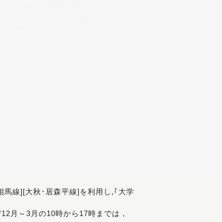
[相馬線][大秋･居森平線]を利用し,｢大学
び12月～3月の10時から17時までは，