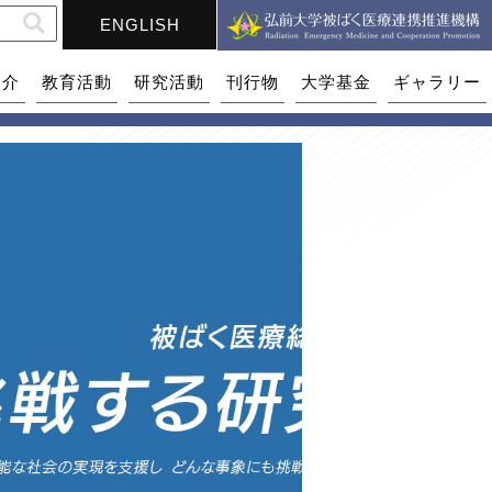
ENGLISH
紹介
教育活動
研究活動
刊行物
大学基金
ギャラリー