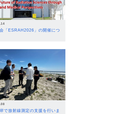
.14
会「ESRAH2026」の開催につ
.08
岸で放射線測定の支援を行いま