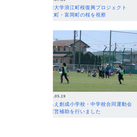
弘前大学浪江町桜復興プロジェクト
浪江町・富岡町の桜を視察
2026.05.19
なみえ創成小学校・中学校合同運動会
の運営補助を行いました