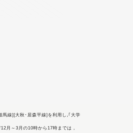
[相馬線][大秋･居森平線]を利用し,｢大学
び12月～3月の10時から17時までは，