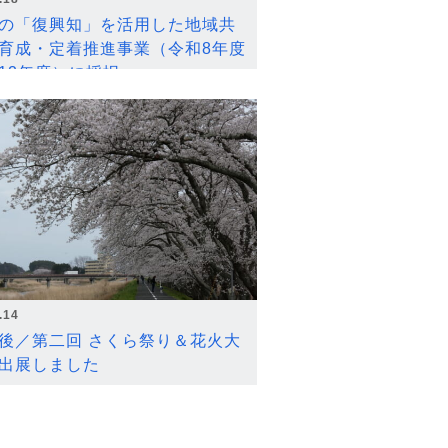
の「復興知」を活用した地域共
育成・定着推進事業（令和8年度
12年度）に採択
.14
後／第二回 さくら祭り＆花火大
出展しました