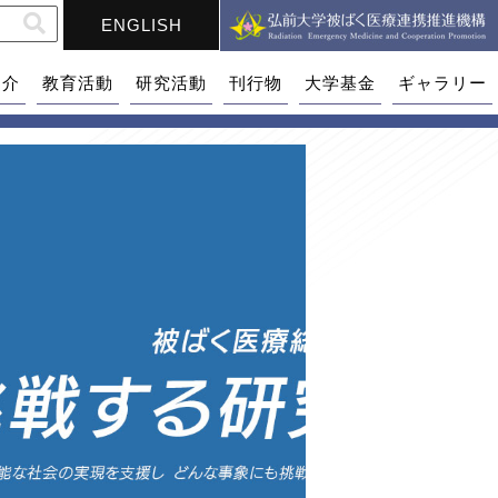
ENGLISH
紹介
教育活動
研究活動
刊行物
大学基金
ギャラリー