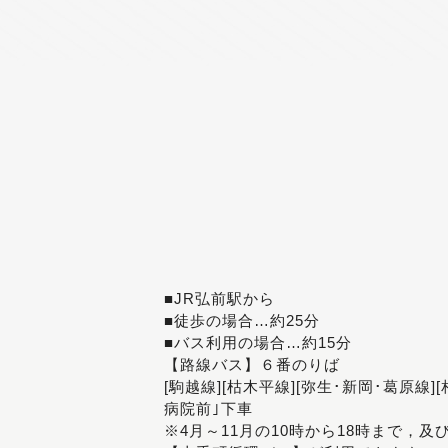
■JR弘前駅から
■徒歩の場合…約25分
■バス利用の場合…約15分
【路線バス】６番のりば
[駒越線][枯木平線][弥生･新岡･葛原線]
病院前｣下車
※4月～11月の10時から18時まで，及