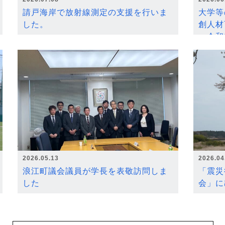
請戸海岸で放射線測定の支援を行いま
大学等
した。
創人材
～令和
2026.05.13
2026.04
浪江町議会議員が学長を表敬訪問しま
「震災
した
会」に