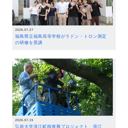
2026.07.27
福島県立福島高等学校がラドン・トロン測定
の研修を受講
2026.07.15
弘前大学浪江町桜復興プロジェクト 浪江