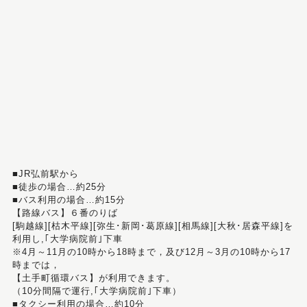
■JR弘前駅から
■徒歩の場合…約25分
■バス利用の場合…約15分
【路線バス】６番のりば
[駒越線][枯木平線][弥生･新岡･葛原線][相馬線][大秋･居森平線]を
利用し,｢大学病院前｣下車
※4月～11月の10時から18時まで，及び12月～3月の10時から17
時までは，
【土手町循環バス】が利用できます。
（10分間隔で運行,｢大学病院前｣下車）
■タクシー利用の場合…約10分