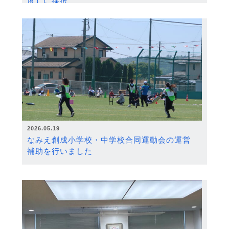
度）に採択
2026.05.19
なみえ創成小学校・中学校合同運動会の運営
補助を行いました