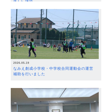
度）に採択
2026.05.19
なみえ創成小学校・中学校合同運動会の運営
補助を行いました