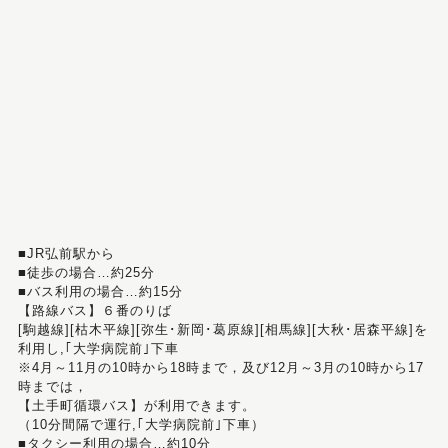
■JR弘前駅から
■徒歩の場合…約25分
■バス利用の場合…約15分
【路線バス】６番のりば
[駒越線][枯木平線][弥生･新岡･葛原線][相馬線][大秋･居森平線]を
利用し,｢大学病院前｣下車
※4月～11月の10時から18時まで，及び12月～3月の10時から17
時までは，
【土手町循環バス】が利用できます。
（10分間隔で運行,｢大学病院前｣下車）
■タクシー利用の場合…約10分