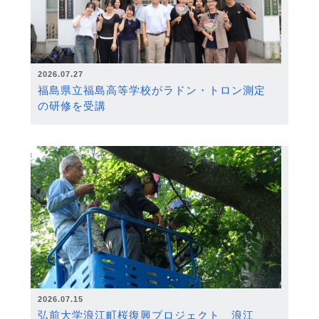
2026.07.27
福島県立福島高等学校がラドン・トロン測定
の研修を受講
2026.07.15
弘前大学浪江町桜復興プロジェクト 浪江