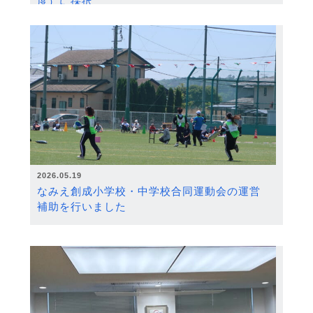
度）に採択
2026.05.19
なみえ創成小学校・中学校合同運動会の運営
補助を行いました