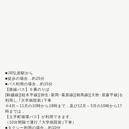
■JR弘前駅から
■徒歩の場合…約25分
■バス利用の場合…約15分
【路線バス】６番のりば
[駒越線][枯木平線][弥生･新岡･葛原線][相馬線][大秋･居森平線]を
利用し,｢大学病院前｣下車
※4月～11月の10時から18時まで，及び12月～3月の10時から17
時までは，
【土手町循環バス】が利用できます。
（10分間隔で運行,｢大学病院前｣下車）
■タクシー利用の場合…約10分