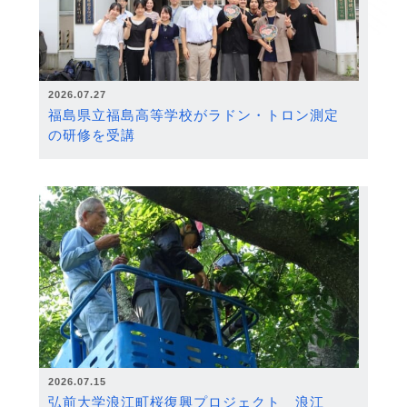
2026.07.27
福島県立福島高等学校がラドン・トロン測定
の研修を受講
2026.07.15
弘前大学浪江町桜復興プロジェクト 浪江