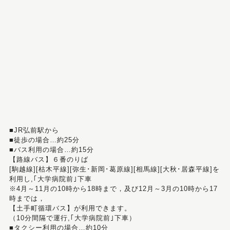
■JR弘前駅から
■徒歩の場合…約25分
■バス利用の場合…約15分
【路線バス】６番のりば
[駒越線][枯木平線][弥生･新岡･葛原線][相馬線][大秋･居森平線]を
利用し,｢大学病院前｣下車
※4月～11月の10時から18時まで，及び12月～3月の10時から17
時までは，
【土手町循環バス】が利用できます。
（10分間隔で運行,｢大学病院前｣下車）
■タクシー利用の場合…約10分