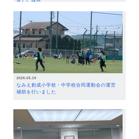
度）に採択
2026.05.19
なみえ創成小学校・中学校合同運動会の運営
補助を行いました