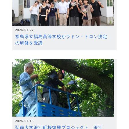
2026.07.27
福島県立福島高等学校がラドン・トロン測定
の研修を受講
2026.07.15
弘前大学浪江町桜復興プロジェクト 浪江