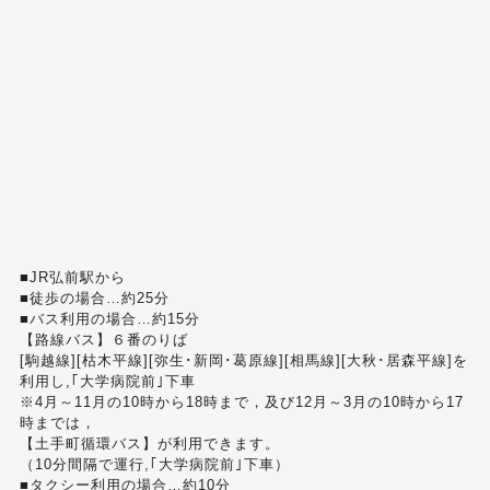
■JR弘前駅から
■徒歩の場合…約25分
■バス利用の場合…約15分
【路線バス】６番のりば
[駒越線][枯木平線][弥生･新岡･葛原線][相馬線][大秋･居森平線]を
利用し,｢大学病院前｣下車
※4月～11月の10時から18時まで，及び12月～3月の10時から17
時までは，
【土手町循環バス】が利用できます。
（10分間隔で運行,｢大学病院前｣下車）
■タクシー利用の場合…約10分