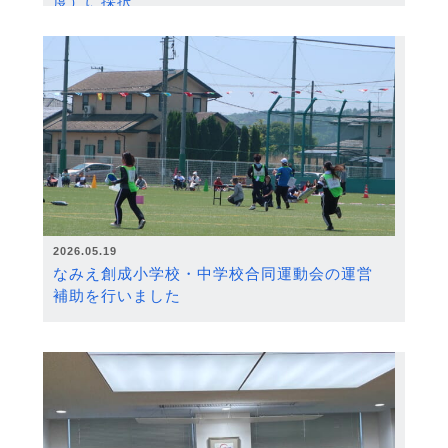
度）に採択
2026.05.19
なみえ創成小学校・中学校合同運動会の運営
補助を行いました