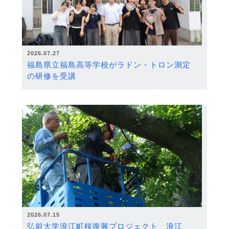
2026.07.27
福島県立福島高等学校がラドン・トロン測定
の研修を受講
2026.07.15
弘前大学浪江町桜復興プロジェクト 浪江