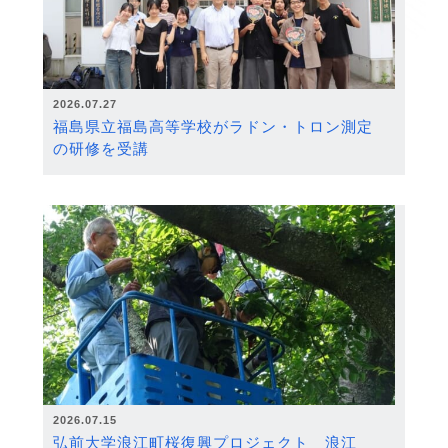
2026.07.27
福島県立福島高等学校がラドン・トロン測定
の研修を受講
2026.07.15
弘前大学浪江町桜復興プロジェクト 浪江