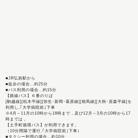
■JR弘前駅から
■徒歩の場合…約25分
■バス利用の場合…約15分
【路線バス】６番のりば
[駒越線][枯木平線][弥生･新岡･葛原線][相馬線][大秋･居森平線]を
利用し,｢大学病院前｣下車
※4月～11月の10時から18時まで，及び12月～3月の10時から17
時までは，
【土手町循環バス】が利用できます。
（10分間隔で運行,｢大学病院前｣下車）
■タクシー利用の場合…約10分