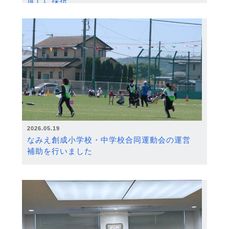
度）に採択
2026.05.19
なみえ創成小学校・中学校合同運動会の運営
補助を行いました