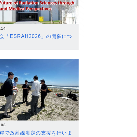
.14
会「ESRAH2026」の開催につ
.08
岸で放射線測定の支援を行いま