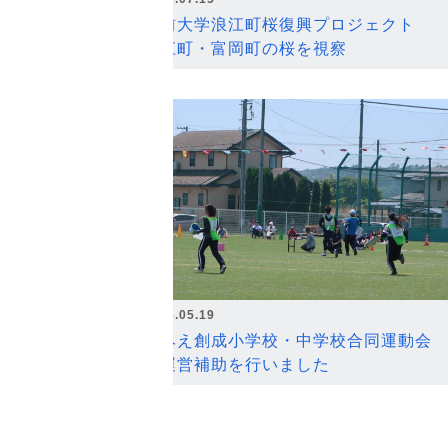
弘前大学浪江町桜復興プロジェクト
浪江町・富岡町の桜を視察
2026.05.19
なみえ創成小学校・中学校合同運動会
の運営補助を行いました