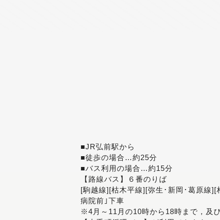
■JR弘前駅から
■徒歩の場合…約25分
■バス利用の場合…約15分
【路線バス】６番のりば
[駒越線][枯木平線][弥生･新岡･葛原線]
病院前｣下車
※4月～11月の10時から18時まで，及