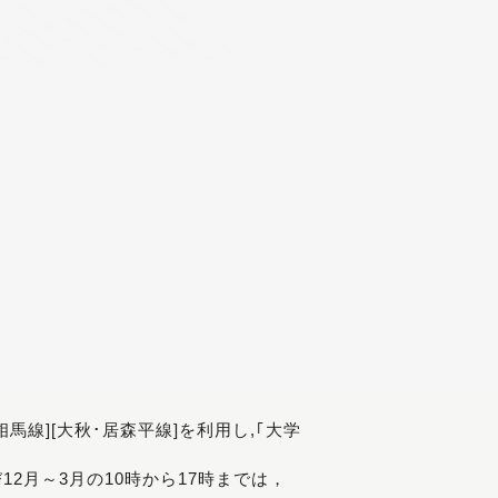
[相馬線][大秋･居森平線]を利用し,｢大学
び12月～3月の10時から17時までは，