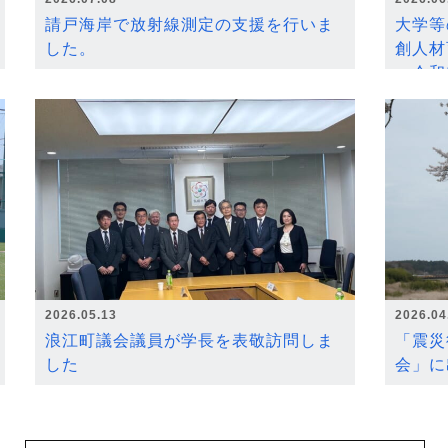
請戸海岸で放射線測定の支援を行いま
大学等
した。
創人材
～令和
2026.05.13
2026.04
浪江町議会議員が学長を表敬訪問しま
「震災
した
会」に