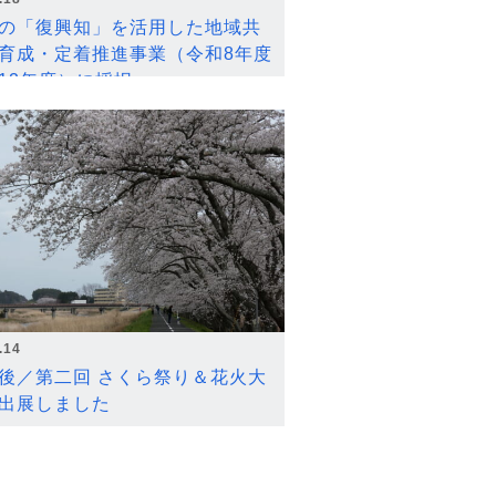
の「復興知」を活用した地域共
育成・定着推進事業（令和8年度
12年度）に採択
.14
後／第二回 さくら祭り＆花火大
出展しました