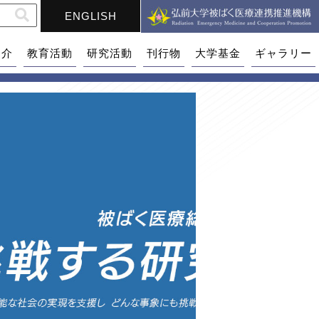
ENGLISH
紹介
教育活動
研究活動
刊行物
大学基金
ギャラリー