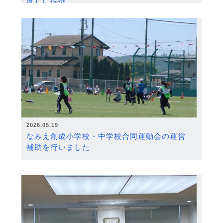
度）に採択
2026.05.19
なみえ創成小学校・中学校合同運動会の運営
補助を行いました