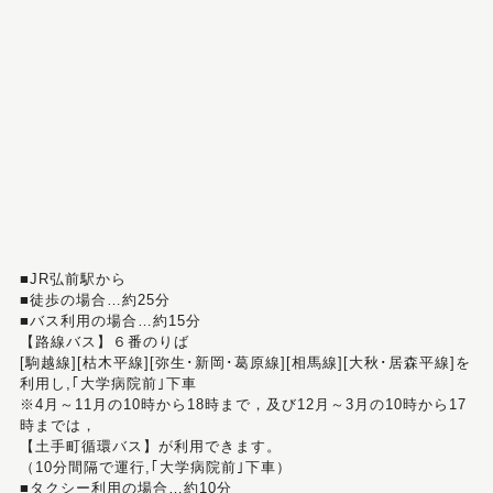
■JR弘前駅から
■徒歩の場合…約25分
■バス利用の場合…約15分
【路線バス】６番のりば
[駒越線][枯木平線][弥生･新岡･葛原線][相馬線][大秋･居森平線]を
利用し,｢大学病院前｣下車
※4月～11月の10時から18時まで，及び12月～3月の10時から17
時までは，
【土手町循環バス】が利用できます。
（10分間隔で運行,｢大学病院前｣下車）
■タクシー利用の場合…約10分