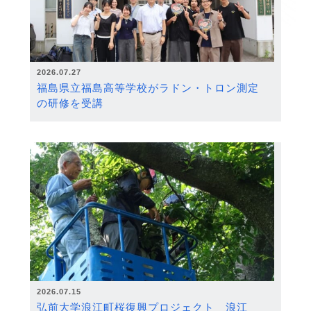
2026.07.27
福島県立福島高等学校がラドン・トロン測定
の研修を受講
2026.07.15
弘前大学浪江町桜復興プロジェクト 浪江