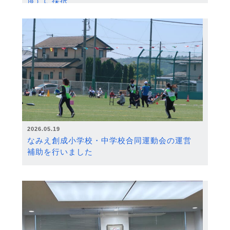
度）に採択
2026.05.19
なみえ創成小学校・中学校合同運動会の運営
補助を行いました