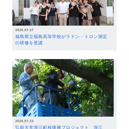
2026.07.27
福島県立福島高等学校がラドン・トロン測定
の研修を受講
2026.07.15
弘前大学浪江町桜復興プロジェクト 浪江