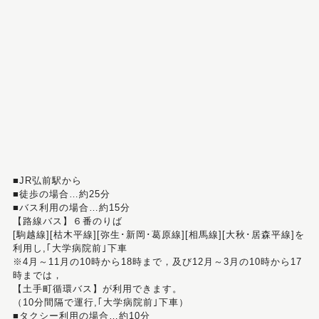
■JR弘前駅から
■徒歩の場合…約25分
■バス利用の場合…約15分
【路線バス】６番のりば
[駒越線][枯木平線][弥生･新岡･葛原線][相馬線][大秋･居森平線]を
利用し,｢大学病院前｣下車
※4月～11月の10時から18時まで，及び12月～3月の10時から17
時までは，
【土手町循環バス】が利用できます。
（10分間隔で運行,｢大学病院前｣下車）
■タクシー利用の場合…約10分