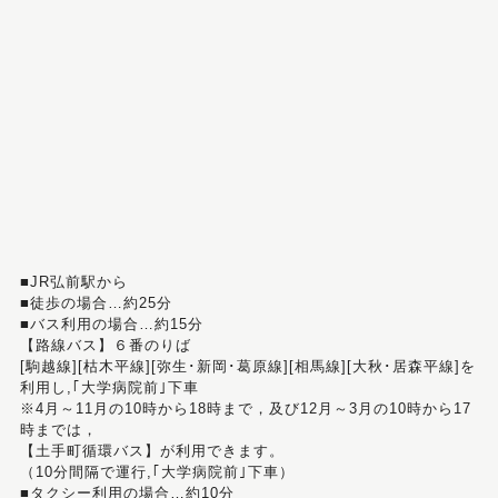
■JR弘前駅から
■徒歩の場合…約25分
■バス利用の場合…約15分
【路線バス】６番のりば
[駒越線][枯木平線][弥生･新岡･葛原線][相馬線][大秋･居森平線]を
利用し,｢大学病院前｣下車
※4月～11月の10時から18時まで，及び12月～3月の10時から17
時までは，
【土手町循環バス】が利用できます。
（10分間隔で運行,｢大学病院前｣下車）
■タクシー利用の場合…約10分