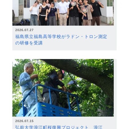
2026.07.27
福島県立福島高等学校がラドン・トロン測定
の研修を受講
2026.07.15
弘前大学浪江町桜復興プロジェクト 浪江