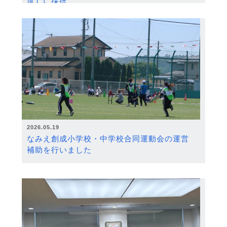
度）に採択
2026.05.19
なみえ創成小学校・中学校合同運動会の運営
補助を行いました