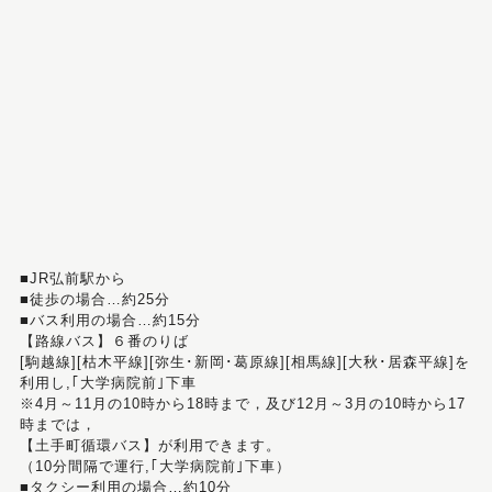
■JR弘前駅から
■徒歩の場合…約25分
■バス利用の場合…約15分
【路線バス】６番のりば
[駒越線][枯木平線][弥生･新岡･葛原線][相馬線][大秋･居森平線]を
利用し,｢大学病院前｣下車
※4月～11月の10時から18時まで，及び12月～3月の10時から17
時までは，
【土手町循環バス】が利用できます。
（10分間隔で運行,｢大学病院前｣下車）
■タクシー利用の場合…約10分