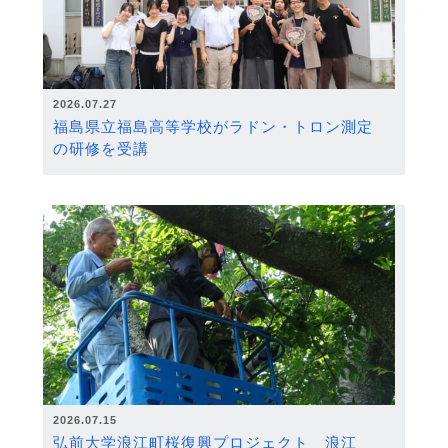
2026.07.27
福島県立福島高等学校がラドン・トロン測定
の研修を受講
2026.07.15
弘前大学浪江町桜復興プロジェクト 浪江