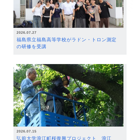
2026.07.27
福島県立福島高等学校がラドン・トロン測定
の研修を受講
2026.07.15
弘前大学浪江町桜復興プロジェクト 浪江