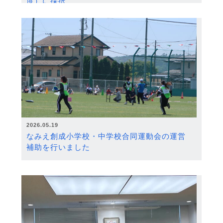
度）に採択
2026.05.19
なみえ創成小学校・中学校合同運動会の運営
補助を行いました