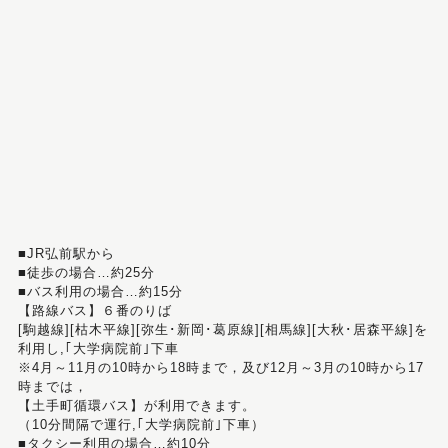
■JR弘前駅から
■徒歩の場合…約25分
■バス利用の場合…約15分
【路線バス】６番のりば
[駒越線][枯木平線][弥生･新岡･葛原線][相馬線][大秋･居森平線]を
利用し,｢大学病院前｣下車
※4月～11月の10時から18時まで，及び12月～3月の10時から17
時までは，
【土手町循環バス】が利用できます。
（10分間隔で運行,｢大学病院前｣下車）
■タクシー利用の場合…約10分