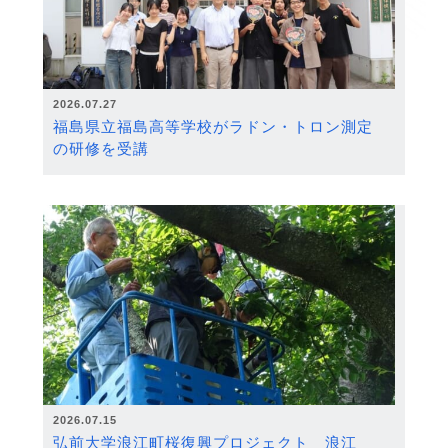
2026.07.27
福島県立福島高等学校がラドン・トロン測定
の研修を受講
2026.07.15
弘前大学浪江町桜復興プロジェクト 浪江