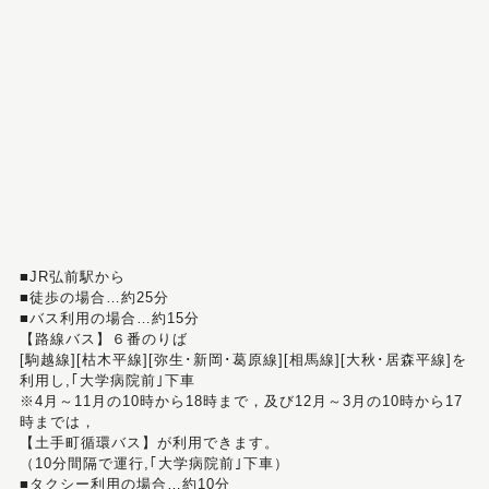
■JR弘前駅から
■徒歩の場合…約25分
■バス利用の場合…約15分
【路線バス】６番のりば
[駒越線][枯木平線][弥生･新岡･葛原線][相馬線][大秋･居森平線]を
利用し,｢大学病院前｣下車
※4月～11月の10時から18時まで，及び12月～3月の10時から17
時までは，
【土手町循環バス】が利用できます。
（10分間隔で運行,｢大学病院前｣下車）
■タクシー利用の場合…約10分