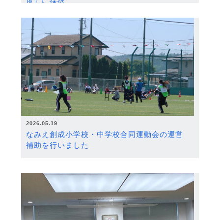
度）に採択
2026.05.19
なみえ創成小学校・中学校合同運動会の運営
補助を行いました